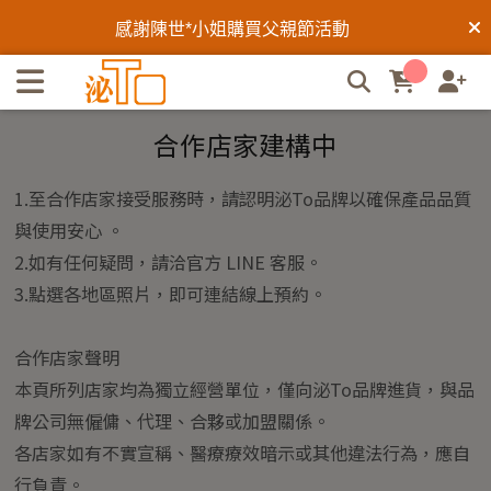
實體操作合作店家 | 泌To外泌體
感謝陳勝*先生購買父親節活動
感謝杜明*先生購買父親節活動
合作店家建構中
感謝邱欣*小姐購買父親節活動
感謝鐘明*先生購買父親節活動
1.至合作店家接受服務時，請認明泌To品牌以確保產品品質
與使用安心 。
感謝吳曉*先生購買父親節活動
2.如有任何疑問，請洽官方 LINE 客服。
3.點選各地區照片，即可連結線上預約。
合作店家聲明
本頁所列店家均為獨立經營單位，僅向泌To品牌進貨，與品
牌公司無僱傭、代理、合夥或加盟關係。
各店家如有不實宣稱、醫療療效暗示或其他違法行為，應自
行負責。