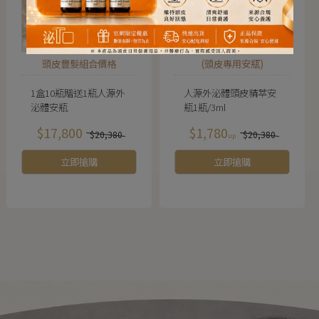
頭皮豐髮組合價格
(頭皮專用安瓶)
1盒10瓶贈送1瓶人源外
人源外泌體頭皮精萃安
泌體安瓶
瓶1瓶/3ml
$17,800
$1,780
$20,380
$20,380
立即搶購
立即搶購