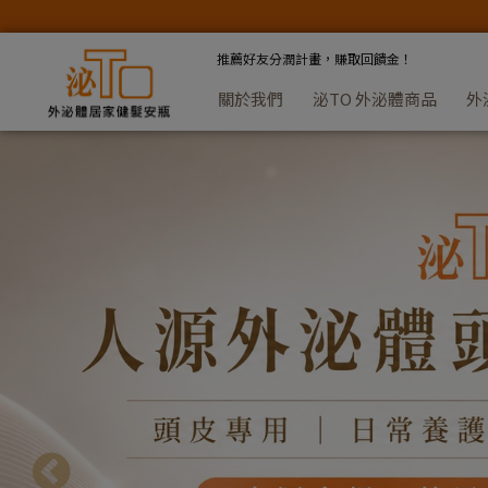
泌To外泌體居家健髮
推薦好友分潤計畫，賺取回饋金！
關於我們
泌TO 外泌體商品
外